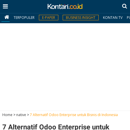
TERPOPULER
E-PAPER
BUSINESS INSIGHT
KONTAN TV
P
MY
KONTAN
Daftar
Masuk
BERITA
I
N
N
A
Home
>
native
>
7 Alternatif Odoo Enterprise untuk Bisnis di Indonesia
V
S
E
I
S
O
7 Alternatif Odoo Enterprise untuk
T
N