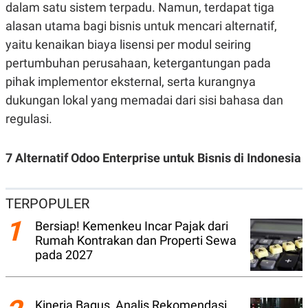
dalam satu sistem terpadu. Namun, terdapat tiga
N
S
E
E
alasan utama bagi bisnis untuk mencari alternatif,
W
R
yaitu kenaikan biaya lisensi per modul seiring
S
E
S
M
pertumbuhan perusahaan, ketergantungan pada
E
O
T
N
pihak implementor eksternal, serta kurangnya
U
I
dukungan lokal yang memadai dari sisi bahasa dan
P
A
regulasi.
A
K
D
I
V
L
A
7 Alternatif Odoo Enterprise untuk Bisnis di Indonesia
S
K
O
R
TERPOPULER
P
O
1
Bersiap! Kemenkeu Incar Pajak dari
R
Rumah Kontrakan dan Properti Sewa
A
S
pada 2027
I
K
N
I
A
L
T
Kinerja Bagus, Analis Rekomendasi