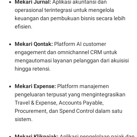
Mekari Jurnal:
Aplikasi akuntansi dan
C
L
A
E
operasional terintegrasi untuk mengelola
D
A
E
S
keuangan dan pembukuan bisnis secara lebih
M
E
Y
.
efisien.
I
D
Mekari Qontak:
Platform AI customer
L
K
A
I
engagement dan omnichannel CRM untuk
N
N
G
E
mengautomasi layanan pelanggan dari akuisisi
G
R
A
J
hingga retensi.
N
A
A
E
N
M
Mekari Expense:
Platform manajemen
C
I
E
T
pengeluaran terpusat yang mengintegrasikan
T
E
Travel & Expense, Accounts Payable,
A
N
K
Procurement, dan Spend Control dalam satu
E
A
sistem.
P
D
A
V
P
E
E
R
Mekari Klikpajak:
Aplikasi pengelolaan pajak dan