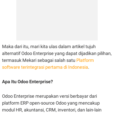
E
R
F
B
O
U
K
S
U
I
S
N
E
S
S
I
Maka dari itu, mari kita ulas dalam artikel tujuh
N
S
alternatif Odoo Enterprise yang dapat dijadikan pilihan,
I
termasuk Mekari sebagai salah satu
Platform
G
H
software terintegrasi pertama di Indonesia
.
T
S
B
T
E
Apa Itu Odoo Enterprise?
O
L
C
A
K
N
Odoo Enterprise merupakan versi berbayar dari
S
J
E
A
platform ERP open-source Odoo yang mencakup
T
O
U
N
modul HR, akuntansi, CRM, inventori, dan lain-lain
P