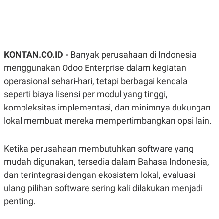
R
G
S
I
O
O
N
N
A
A
L
L
F
KONTAN.CO.ID -
Banyak perusahaan di Indonesia
I
menggunakan Odoo Enterprise dalam kegiatan
N
A
operasional sehari-hari, tetapi berbagai kendala
N
C
seperti biaya lisensi per modul yang tinggi,
E
kompleksitas implementasi, dan minimnya dukungan
Y
C
lokal membuat mereka mempertimbangkan opsi lain.
A
A
N
R
G
I
T
T
Ketika perusahaan membutuhkan software yang
E
A
R
H
mudah digunakan, tersedia dalam Bahasa Indonesia,
.
U
dan terintegrasi dengan ekosistem lokal, evaluasi
.
.
ulang pilihan software sering kali dilakukan menjadi
K
L
penting.
E
I
S
F