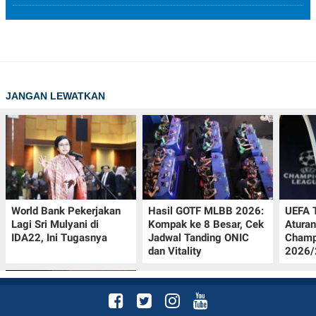
JANGAN LEWATKAN
World Bank Pekerjakan
Hasil GOTF MLBB 2026:
UEFA 
Lagi Sri Mulyani di
Kompak ke 8 Besar, Cek
Aturan
IDA22, Ini Tugasnya
Jadwal Tanding ONIC
Champ
dan Vitality
2026/2