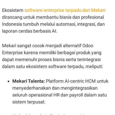
S
A
A
G
Ekosistem
T
E
software enterprise terpadu dari Mekari
D
S
dirancang untuk membantu bisnis dan profesional
A
T
Indonesia tumbuh melalui automasi, integrasi, dan
A
laporan cerdas berbasis AI.
K
L
O
I
N
P
Mekari sangat cocok menjadi alternatif Odoo
T
S
A
U
Enterprise karena memiliki berbagai produk yang
N
S
T
dapat memenuhi proses bisnis serta terintegrasi
V
dalam satu ekosistem software terpadu, meliputi:
JARINGAN
Mekari Talenta:
Platform AI-centric HCM untuk
K
P
menyederhanakan dan mengintegrasikan
O
R
seluruh operasional HR dan payroll dalam satu
N
E
T
S
sistem terpusat.
A
S
N
R
A
E