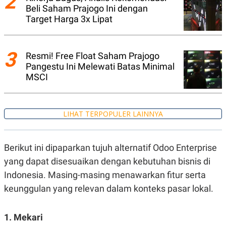
2
A
I
Beli Saham Prajogo Ini dengan
S
V
Target Harga 3x Lipat
K
E
E
M
E
N
3
Resmi! Free Float Saham Prajogo
T
Pangestu Ini Melewati Batas Minimal
E
R
MSCI
I
A
N
L
LIHAT TERPOPULER LAINNYA
E
S
T
A
Berikut ini dipaparkan tujuh alternatif Odoo Enterprise
R
yang dapat disesuaikan dengan kebutuhan bisnis di
I
Indonesia. Masing-masing menawarkan fitur serta
keunggulan yang relevan dalam konteks pasar lokal.
KANAL
P
I
1. Mekari
U
M