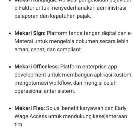
R
T
e-Faktur untuk menyederhanakan administrasi
I
S
pelaporan dan kepatuhan pajak.
I
N
G
Mekari Sign:
Platform tanda tangan digital dan e-
K
G
Meterai untuk mengelola dokumen secara lebih
M
aman, cepat, dan compliant.
E
D
I
A
Mekari Officeless:
Platform enterprise app
.
I
development untuk membangun aplikasi kustom,
D
mengotomasi workflow, dan mengisi celah
operasional antar sistem.
SITEMAP
PROFILE
TERM
OF
Mekari Flex:
Solusi benefit karyawan dan Early
USE
Wage Access untuk mendukung kesejahteraan
PEDOMAN
PEMBERITAAN
tim.
SIBER
PRIVACY