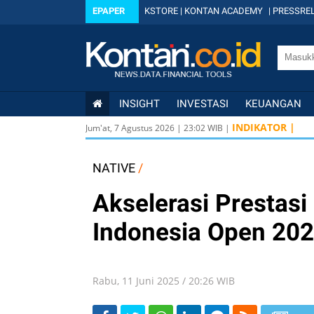
EPAPER
KSTORE
|
KONTAN ACADEMY
|
PRESSREL
INSIGHT
INVESTASI
KEUANGAN
USD/ID
INDIKATOR |
Jum'at, 7 Agustus 2026
|
23
:
02
WIB |
USD/ID
IDX
6
NATIVE
/
Akselerasi Prestasi
Indonesia Open 202
Rabu, 11 Juni 2025 / 20:26 WIB