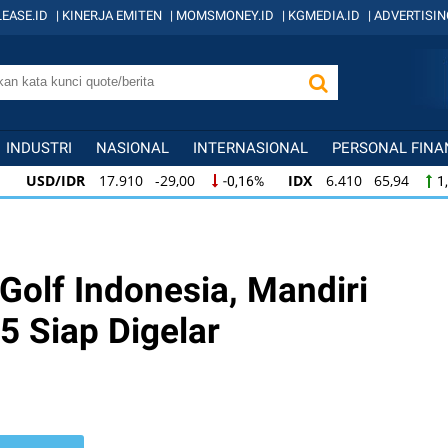
EASE.ID
|
KINERJA EMITEN
|
MOMSMONEY.ID
|
KGMEDIA.ID
|
ADVERTISIN
INDUSTRI
NASIONAL
INTERNASIONAL
PERSONAL FINA
R
17.910 -29,00
IDX
6.410 65,94
KOM
-0,16%
1,04%
R
17.910 -29,00
IDX
6.410 65,94
KOM
-0,16%
1,04%
.410 65,94
KOMPAS100
845 12,09
LQ45
1,04%
1,45%
 Golf Indonesia, Mandiri
5 Siap Digelar