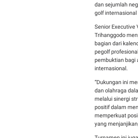
dan sejumlah nega
golf internasiona
Senior Executive 
Trihanggodo men
bagian dari kalen
pegolf profesiona
pembuktian bagi a
internasional.
“Dukungan ini me
dan olahraga dal
melalui sinergi s
positif dalam men
memperkuat posisi
yang menjanjikan,
Turnamen ini ju