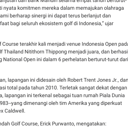
anjutan dari Bank Mandiri selama empat tahun berturut-
kti nyata komitmen mereka dalam memajukan olahraga
 Kami berharap sinergi ini dapat terus berlanjut dan
t bagi seluruh ekosistem golf di Indonesia,” ujar
 Course terakhir kali menjadi venue Indonesia Open pad
lf Thailand Nitithorn Thippong menjadi juara, dan berhasi
National Open ini dalam 6 perhelatan berturut-turut dar
n, lapangan ini didesain oleh Robert Trent Jones Jr., da
si total pada tahun 2010. Terletak sangat dekat dengan
a, lapangan ini terkenal sebagai tuan rumah Piala Dunia
1983--yang dimenangi oleh tim Amerika yang diperkuat
x Caldwell.
ndah Golf Course, Erick Purwanto, mengatakan: