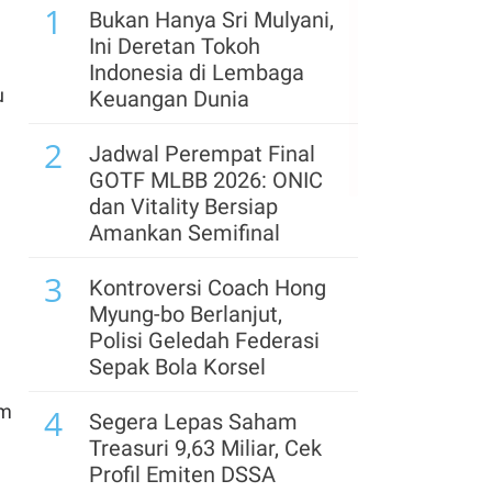
1
Catat Kenaikan Terbesar
Bukan Hanya Sri Mulyani,
Sejak Oktober 2023,
Ini Deretan Tokoh
Capai 76,08 Juta Ons
Indonesia di Lembaga
u
Keuangan Dunia
6
Arab Saudi, Turki, dan
2
Pakistan Bentuk Pakta
Jadwal Perempat Final
Pertahanan di Tengah
GOTF MLBB 2026: ONIC
Krisis Timur Tengah
dan Vitality Bersiap
Amankan Semifinal
7
Menhub Pastikan
3
Perpres Terkait Ojek
Kontroversi Coach Hong
Online Akan Terbit
Myung-bo Berlanjut,
Sebelum 17 Agustus
Polisi Geledah Federasi
2026
Sepak Bola Korsel
8
sm
4
Defisit APBN 2027
Segera Lepas Saham
Diproyeksi Melebar,
Treasuri 9,63 Miliar, Cek
Target Anggaran Netral
Profil Emiten DSSA