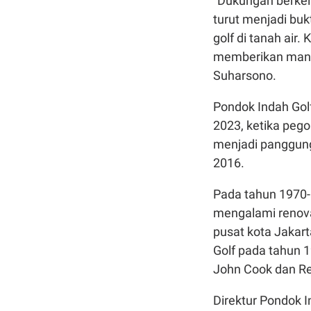
“Dukungan berkel
turut menjadi bu
golf di tanah air.
memberikan manfaa
Suharsono.
Pondok Indah Golf
2023, ketika pego
menjadi panggung 
2016.
Pada tahun 1970-a
mengalami renova
pusat kota Jakart
Golf pada tahun 
John Cook dan Re
Direktur Pondok I