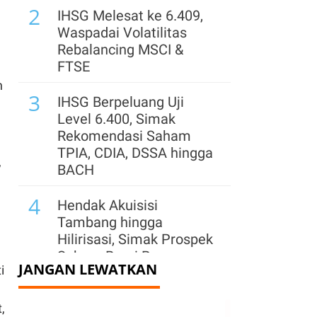
2
IHSG Melesat ke 6.409,
Waspadai Volatilitas
Rebalancing MSCI &
FTSE
n
3
IHSG Berpeluang Uji
Level 6.400, Simak
Rekomendasi Saham
TPIA, CDIA, DSSA hingga
,
BACH
4
Hendak Akuisisi
Tambang hingga
Hilirisasi, Simak Prospek
Saham Bumi Resources
JANGAN LEWATKAN
i
(BUMI)
5
Cadangan Emas China
,