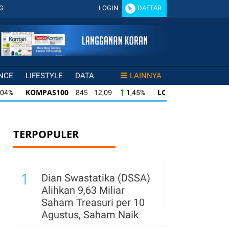
G
LOGIN
DAFTAR
NCE
LIFESTYLE
DATA
LAINNYA
PAS100
845 12,09
LQ45
640 9,44
IS
1,45%
1,50%
PAS100
845 12,09
LQ45
640 9,44
ISSI
1,45%
1,50%
640 9,44
ISSI
222 2,82
IDX30
359 5
1,50%
1,29%
TERPOPULER
1
Dian Swastatika (DSSA)
Alihkan 9,63 Miliar
Saham Treasuri per 10
Agustus, Saham Naik