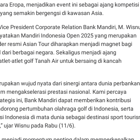
ra Eropa, menjadikan event ini sebagai ajang kompetisi
l yang semakin bergengsi di kawasan Asia.
Vice President Corporate Relation Bank Mandiri, M. Wisn
yatakan Mandiri Indonesia Open 2025 yang merupakan
der resmi Asian Tour diharapkan menjadi magnet bagi
l dari berbagai negara. Sekaligus menjadi ajang
tlet-atlet golf Tanah Air untuk bersaing di kancah
rupakan wujud nyata dari sinergi antara dunia perbankan
am mengakselerasi prestasi nasional. Kami percaya
trategis ini, Bank Mandiri dapat memberikan kontribusi
dorong pertumbuhan olahraga golf di Indonesia, serta
 Indonesia di mata dunia sebagai destinasi sport touri
” ujar Wisnu pada Rabu (11/6).
ga menjadi momentum penting dalam memperkenalkan