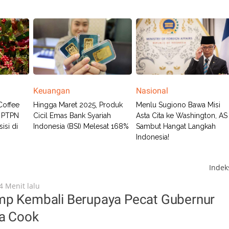
Keuangan
Nasional
Coffee
Hingga Maret 2025, Produk
Menlu Sugiono Bawa Misi
, PTPN
Cicil Emas Bank Syariah
Asta Cita ke Washington, AS
isi di
Indonesia (BSI) Melesat 168%
Sambut Hangat Langkah
Indonesia!
Inde
4 Menit lalu
mp Kembali Berupaya Pecat Gubernur
sa Cook