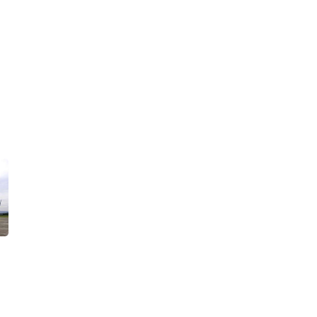
20
Harga Emas Melonjak
2,6%, Tembus Level
Tertinggi dalam 7 Pekan