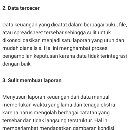
S
A
A
G
2. Data tercecer
T
E
D
S
A
Data keuangan yang dicatat dalam berbagai buku, file,
T
A
atau spreadsheet tersebar sehingga sulit untuk
K
L
dikonsolidasikan menjadi satu laporan yang utuh dan
O
I
N
P
mudah dianalisis. Hal ini menghambat proses
T
S
pengambilan keputusan karena data tidak terintegrasi
A
U
N
S
dengan baik.
T
V
3. Sulit membuat laporan
JARINGAN
Menyusun laporan keuangan dari data manual
K
P
O
R
memerlukan waktu yang lama dan tenaga ekstra
N
E
karena harus mengolah berbagai catatan yang
T
S
A
S
tersebar dan tidak langsung terstruktur. Hal ini
N
R
A
E
memperlambat mendapatkan gambaran kondisi