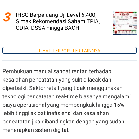
A
I
S
V
K
E
3
IHSG Berpeluang Uji Level 6.400,
E
Simak Rekomendasi Saham TPIA,
M
E
CDIA, DSSA hingga BACH
N
T
E
R
LIHAT TERPOPULER LAINNYA
I
A
N
L
Pembukuan manual sangat rentan terhadap
E
kesalahan pencatatan yang sulit dilacak dan
S
T
diperbaiki. Sektor retail yang tidak menggunakan
A
R
teknologi pencatatan real-time biasanya mengalami
I
biaya operasional yang membengkak hingga 15%
lebih tinggi akibat inefisiensi dan kesalahan
KANAL
pencatatan jika dibandingkan dengan yang sudah
menerapkan sistem digital.
P
I
U
M