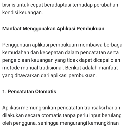
R
T
bisnis untuk cepat beradaptasi terhadap perubahan
I
S
kondisi keuangan.
I
N
G
Manfaat Menggunakan Aplikasi Pembukuan
K
G
M
Penggunaan aplikasi pembukuan membawa berbagai
E
D
kemudahan dan kecepatan dalam pencatatan serta
I
pengelolaan keuangan yang tidak dapat dicapai oleh
A
.
metode manual tradisional. Berikut adalah manfaat
I
D
yang ditawarkan dari aplikasi pembukuan.
1. Pencatatan Otomatis
SITEMAP
PROFILE
TERM
OF
USE
Aplikasi memungkinkan pencatatan transaksi harian
PEDOMAN
dilakukan secara otomatis tanpa perlu input berulang
PEMBERITAAN
SIBER
oleh pengguna, sehingga mengurangi kemungkinan
PRIVACY