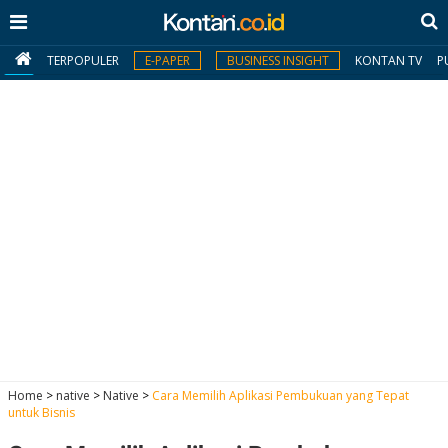
TERPOPULER
E-PAPER
BUSINESS INSIGHT
KONTAN TV
P
MY
KONTAN
Daftar
Masuk
BERITA
I
N
N
A
Home
>
native
>
Native
>
Cara Memilih Aplikasi Pembukuan yang Tepat
V
S
untuk Bisnis
E
I
S
O
T
N