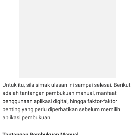
E
R
F
B
O
U
K
S
U
I
S
N
E
S
S
I
N
S
I
G
H
T
Untuk itu, sila simak ulasan ini sampai selesai. Berikut
S
B
adalah tantangan pembukuan manual, manfaat
T
E
O
L
penggunaan aplikasi digital, hingga faktor-faktor
C
A
K
N
penting yang perlu diperhatikan sebelum memilih
S
J
aplikasi pembukuan.
E
A
T
O
U
N
P
Tantangan Pembukuan Manual