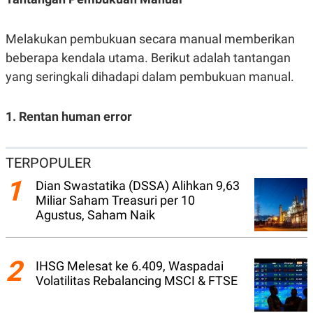
N
S
E
E
W
R
Melakukan pembukuan secara manual memberikan
S
E
beberapa kendala utama. Berikut adalah tantangan
S
M
E
O
yang seringkali dihadapi dalam pembukuan manual.
T
N
U
I
P
A
1. Rentan human error
A
K
D
I
V
L
A
TERPOPULER
S
K
1
Dian Swastatika (DSSA) Alihkan 9,63
O
R
Miliar Saham Treasuri per 10
P
Agustus, Saham Naik
O
R
A
S
2
IHSG Melesat ke 6.409, Waspadai
I
Volatilitas Rebalancing MSCI & FTSE
K
N
I
A
L
T