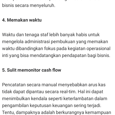
C
L
bisnis secara menyeluruh.
A
E
D
A
E
S
M
E
4. Memakan waktu
Y
.
I
D
Waktu dan tenaga staf lebih banyak habis untuk
L
K
A
I
mengelola administrasi pembukuan yang memakan
N
N
waktu dibandingkan fokus pada kegiatan operasional
G
E
G
R
inti yang bisa mendatangkan pendapatan bagi bisnis.
A
J
N
A
A
E
N
M
5. Sulit memonitor cash flow
C
I
E
T
T
E
Pencatatan secara manual menyebabkan arus kas
A
N
K
tidak dapat dipantau secara real-tim. Hal ini dapat
E
A
menimbulkan kendala seperti keterlambatan dalam
P
D
A
V
pengambilan keputusan keuangan sering terjadi.
P
E
Tentu, dampaknya adalah berkurangnya kemampuan
E
R