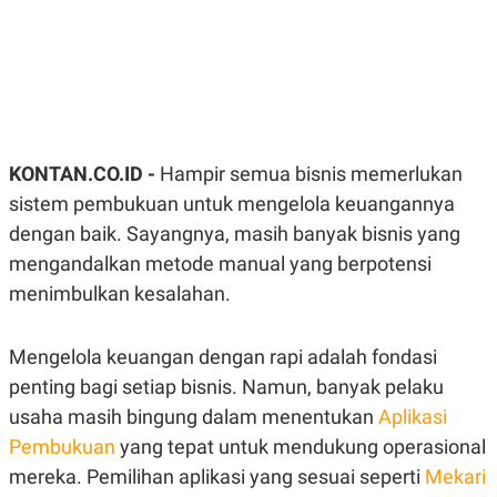
R
G
S
I
O
O
N
N
A
A
L
L
F
I
N
KONTAN.CO.ID -
Hampir semua bisnis memerlukan
A
N
sistem pembukuan untuk mengelola keuangannya
C
E
dengan baik. Sayangnya, masih banyak bisnis yang
Y
C
mengandalkan metode manual yang berpotensi
A
A
N
R
menimbulkan kesalahan.
G
I
T
T
E
A
Mengelola keuangan dengan rapi adalah fondasi
R
H
.
U
penting bagi setiap bisnis. Namun, banyak pelaku
.
usaha masih bingung dalam menentukan
Aplikasi
.
K
L
Pembukuan
yang tepat untuk mendukung operasional
E
I
mereka. Pemilihan aplikasi yang sesuai seperti
Mekari
S
F