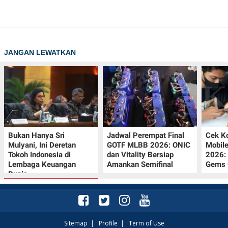
JANGAN LEWATKAN
Bukan Hanya Sri
Jadwal Perempat Final
Cek K
Mulyani, Ini Deretan
GOTF MLBB 2026: ONIC
Mobil
Tokoh Indonesia di
dan Vitality Bersiap
2026:
Lembaga Keuangan
Amankan Semifinal
Gems G
Dunia
Sitemap
|
Profile
|
Term of Use