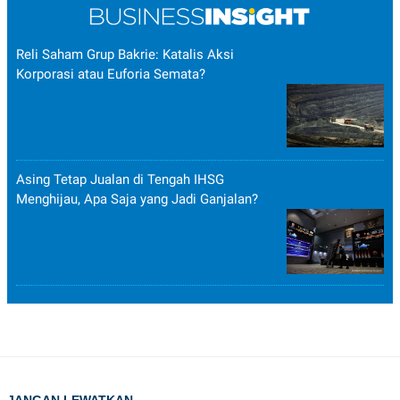
Reli Saham Grup Bakrie: Katalis Aksi
Korporasi atau Euforia Semata?
Asing Tetap Jualan di Tengah IHSG
Menghijau, Apa Saja yang Jadi Ganjalan?