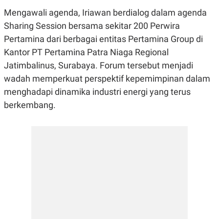
E
E
H
S
Mengawali agenda, Iriawan berdialog dalam agenda
A
T
T
Y
Sharing Session bersama sekitar 200 Perwira
A
L
Pertamina dari berbagai entitas Pertamina Group di
N
E
Kantor PT Pertamina Patra Niaga Regional
E
A
N
N
Jatimbalinus, Surabaya. Forum tersebut menjadi
G
A
L
L
wadah memperkuat perspektif kepemimpinan dalam
I
I
menghadapi dinamika industri energi yang terus
S
S
H
I
berkembang.
S
E
K
X
O
E
L
C
O
U
M
T
I
V
E
C
O
R
N