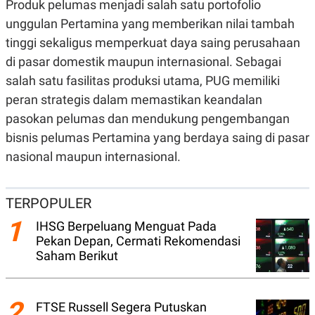
Produk pelumas menjadi salah satu portofolio
C
L
A
E
unggulan Pertamina yang memberikan nilai tambah
D
A
E
S
tinggi sekaligus memperkuat daya saing perusahaan
M
E
Y
.
di pasar domestik maupun internasional. Sebagai
I
salah satu fasilitas produksi utama, PUG memiliki
D
peran strategis dalam memastikan keandalan
L
K
A
I
pasokan pelumas dan mendukung pengembangan
N
N
G
E
bisnis pelumas Pertamina yang berdaya saing di pasar
G
R
nasional maupun internasional.
A
J
N
A
A
E
N
M
TERPOPULER
C
I
E
T
1
T
E
IHSG Berpeluang Menguat Pada
A
N
Pekan Depan, Cermati Rekomendasi
K
Saham Berikut
E
A
P
D
A
V
P
E
2
FTSE Russell Segera Putuskan
E
R