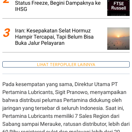
Status Freeze, Begini Dampaknya ke
R
T
I
IHSG
S
I
N
G
3
Iran: Kesepakatan Selat Hormuz
K
Hampir Tercapai, Tapi Belum Bisa
G
Buka Jalur Pelayaran
M
E
D
I
A
LIHAT TERPOPULER LAINNYA
.
I
D
Pada kesempatan yang sama, Direktur Utama PT
Pertamina Lubricants, Sigit Pranowo, menyampaikan
SITEMAP
PROFILE
TERM
bahwa distribusi pelumas Pertamina didukung oleh
OF
jaringan yang tersebar di seluruh Indonesia. Saat ini,
USE
PEDOMAN
Pertamina Lubricants memiliki 7 Sales Region dari
PEMBERITAAN
Sabang sampai Merauke, ratusan distributor, lebih dari
SIBER
60 Ribu registered oulet dan melayani lebih dari 20
PRIVACY