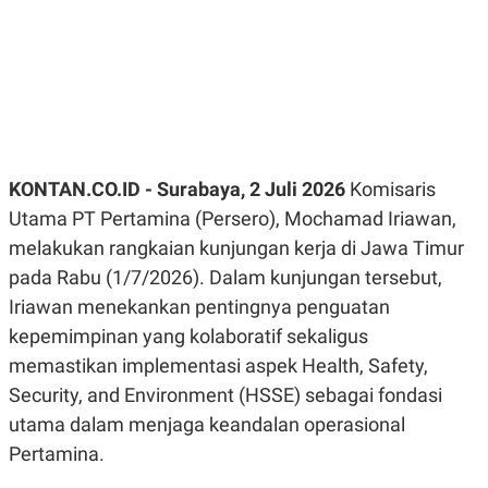
R
G
S
I
O
O
N
N
A
A
L
L
F
I
N
A
KONTAN.CO.ID - Surabaya, 2 Juli 2026
Komisaris
N
C
Utama PT Pertamina (Persero), Mochamad Iriawan,
E
melakukan rangkaian kunjungan kerja di Jawa Timur
Y
C
A
A
pada Rabu (1/7/2026). Dalam kunjungan tersebut,
N
R
G
I
Iriawan menekankan pentingnya penguatan
T
T
kepemimpinan yang kolaboratif sekaligus
E
A
R
H
memastikan implementasi aspek Health, Safety,
.
U
.
Security, and Environment (HSSE) sebagai fondasi
.
utama dalam menjaga keandalan operasional
K
L
Pertamina.
E
I
S
F