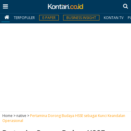
TERPOPULER
E-PAPER
BUSINESS INSIGHT
KONTAN TV
P
MY
KONTAN
Daftar
Masuk
BERITA
I
N
N
A
Home
>
native
>
Pertamina Dorong Budaya HSSE sebagai Kunci Keandalan
V
S
Operasional
E
I
S
O
T
N