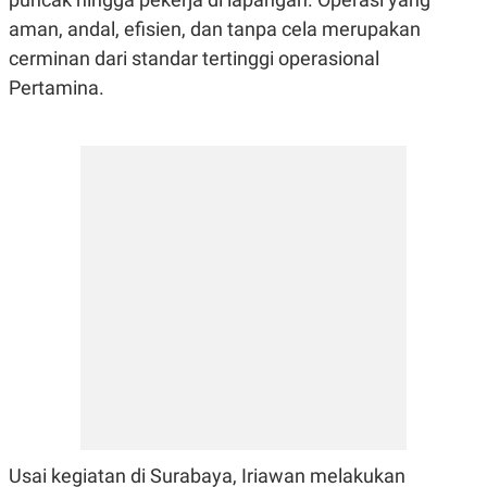
A
I
S
V
aman, andal, efisien, dan tanpa cela merupakan
K
E
cerminan dari standar tertinggi operasional
E
M
Pertamina.
E
N
T
E
R
I
A
N
L
E
S
T
A
R
I
KANAL
P
I
Usai kegiatan di Surabaya, Iriawan melakukan
U
M