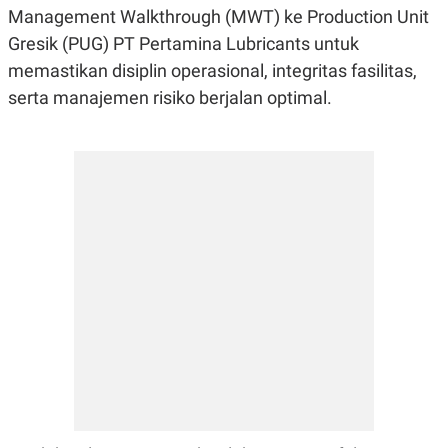
S
A
Management Walkthrough (MWT) ke Production Unit
A
G
T
E
Gresik (PUG) PT Pertamina Lubricants untuk
D
S
memastikan disiplin operasional, integritas fasilitas,
A
T
serta manajemen risiko berjalan optimal.
A
K
L
O
I
N
P
T
S
A
U
N
S
T
V
JARINGAN
K
P
O
R
N
E
T
S
A
S
N
R
A
E