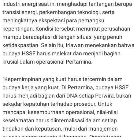
industri energi saat ini menghadapi tantangan berupa
N
S
E
E
transisi energi, perkembangan teknologi, serta
W
R
meningkatnya ekspektasi para pemangku
S
E
S
M
kepentingan. Kondisi tersebut menuntut perusahaan
E
O
T
N
mampu beradaptasi di tengah situasi yang penuh
U
I
ketidakpastian. Selain itu, Iriawan menekankan bahwa
P
A
budaya HSSE harus melekat dan menjadi bagian
A
K
D
I
krusial dalam operasional Pertamina.
V
L
A
S
K
"Kepemimpinan yang kuat harus tercermin dalam
O
budaya kerja yang kuat. Di Pertamina, budaya HSSE
R
P
harus menjadi bagian dari DNA setiap Perwira, bukan
O
R
sekadar kepatuhan terhadap prosedur. Untuk
A
mencapai kesempurnaan operasional, nilai-nilai
S
I
keselamatan harus diinternalisasi dalam setiap
K
N
tindakan dan keputusan, mulai dari manajemen
I
A
L
T
puncak hingga pekerja di lapangan. Operasi yang