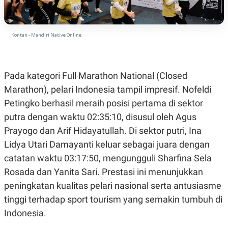
A
I
S
V
K
E
E
M
Kontan - Mandiri Native Online
E
N
T
E
Pada kategori Full Marathon National (Closed
R
I
Marathon), pelari Indonesia tampil impresif. Nofeldi
A
N
Petingko berhasil meraih posisi pertama di sektor
L
putra dengan waktu 02:35:10, disusul oleh Agus
E
Prayogo dan Arif Hidayatullah. Di sektor putri, Ina
S
T
Lidya Utari Damayanti keluar sebagai juara dengan
A
R
catatan waktu 03:17:50, mengungguli Sharfina Sela
I
Rosada dan Yanita Sari. Prestasi ini menunjukkan
peningkatan kualitas pelari nasional serta antusiasme
KANAL
tinggi terhadap sport tourism yang semakin tumbuh di
Indonesia.
P
I
U
M