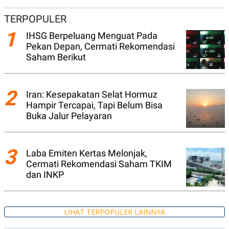
S
A
A
G
TERPOPULER
T
E
D
S
1
IHSG Berpeluang Menguat Pada
A
T
Pekan Depan, Cermati Rekomendasi
A
Saham Berikut
K
L
O
I
N
P
T
S
2
Iran: Kesepakatan Selat Hormuz
A
U
Hampir Tercapai, Tapi Belum Bisa
N
S
T
Buka Jalur Pelayaran
V
3
JARINGAN
Laba Emiten Kertas Melonjak,
Cermati Rekomendasi Saham TKIM
dan INKP
K
P
O
R
N
E
T
S
A
S
LIHAT TERPOPULER LAINNYA
N
R
A
E