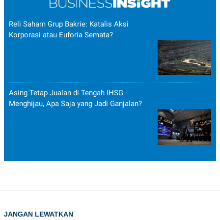
Reli Saham Grup Bakrie: Katalis Aksi
Korporasi atau Euforia Semata?
Asing Tetap Jualan di Tengah IHSG
Menghijau, Apa Saja yang Jadi Ganjalan?
JANGAN LEWATKAN