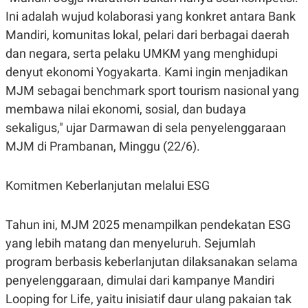
R
T
Ini adalah wujud kolaborasi yang konkret antara Bank
I
S
Mandiri, komunitas lokal, pelari dari berbagai daerah
I
N
dan negara, serta pelaku UMKM yang menghidupi
G
denyut ekonomi Yogyakarta. Kami ingin menjadikan
K
MJM sebagai benchmark sport tourism nasional yang
G
M
membawa nilai ekonomi, sosial, dan budaya
E
D
sekaligus," ujar Darmawan di sela penyelenggaraan
I
MJM di Prambanan, Minggu (22/6).
A
.
I
D
Komitmen Keberlanjutan melalui ESG
Tahun ini, MJM 2025 menampilkan pendekatan ESG
SITEMAP
PROFILE
TERM
OF
yang lebih matang dan menyeluruh. Sejumlah
USE
program berbasis keberlanjutan dilaksanakan selama
PEDOMAN
penyelenggaraan, dimulai dari kampanye Mandiri
PEMBERITAAN
SIBER
Looping for Life, yaitu inisiatif daur ulang pakaian tak
PRIVACY