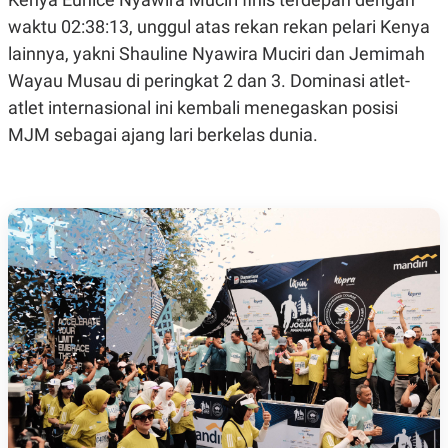
N
S
waktu 02:38:13, unggul atas rekan rekan pelari Kenya
E
E
W
R
lainnya, yakni Shauline Nyawira Muciri dan Jemimah
S
E
Wayau Musau di peringkat 2 dan 3. Dominasi atlet-
S
M
E
O
atlet internasional ini kembali menegaskan posisi
T
N
U
I
MJM sebagai ajang lari berkelas dunia.
P
A
A
K
D
I
V
L
A
S
K
O
R
P
O
R
A
S
I
K
N
I
A
L
T