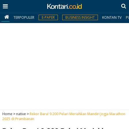
TERPOPULER
E-PAPER
BUSINESS INSIGHT
KONTAN TV
P
MY
KONTAN
Daftar
Masuk
BERITA
I
N
N
A
Home
>
native
>
Rekor Baru! 9.200 Pelari Meriahkan Mandiri Jogja Marathon
V
S
2025 di Prambanan
E
I
S
O
T
N