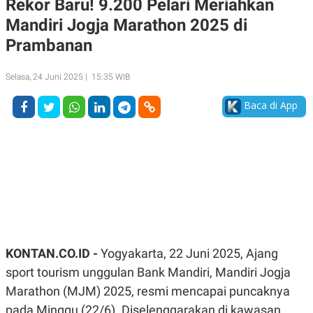
Rekor Baru! 9.200 Pelari Meriahkan
A
A
Mandiri Jogja Marathon 2025 di
S
L
I
Prambanan
K
I
E
N
U
D
Selasa, 24 Juni 2025 | 15:35 WIB
A
U
N
S
Baca di App
G
T
A
R
N
I
P
I
E
N
L
T
U
E
A
R
N
N
G
A
U
S
S
I
A
O
KONTAN.CO.ID -
Yogyakarta, 22 Juni 2025, Ajang
H
N
A
A
sport tourism unggulan Bank Mandiri, Mandiri Jogja
L
Marathon (MJM) 2025, resmi mencapai puncaknya
P
R
pada Minggu (22/6). Diselenggarakan di kawasan
E
E