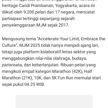
R
G
heritage Candi Prambanan, Yogyakarta, acara ini
S
I
O
O
diikuti oleh 9.200 pelari dari 17 negara, mencatat
N
N
partisipasi tertinggi sepanjang sejarah
A
A
L
L
penyelenggaraan MJM sejak 2017.
F
I
N
A
Mengusung tema “Accelerate Your Limit, Embrace the
N
Culture”, MJM 2025 tidak hanya menjadi ajang lari,
C
E
tetapi juga platform kolaboratif lintas sektor yang
Y
C
menggabungkan nilai-nilai olahraga, budaya,
A
A
N
R
pariwisata, dan keberlanjutan. Ribuan pelari yang
G
I
mengikuti empat kategori Marathon (42K), Half
T
T
E
A
Marathon (21K), 10K, dan 5K Fun Run memulai start
R
H
.
U
sejak pukul 04.25 WIB.
.
.
K
L
E
I
S
F