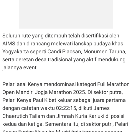
E
R
F
B
O
U
K
S
U
I
S
N
Seluruh rute yang ditempuh telah disertifikasi oleh
E
S
AIMS dan dirancang melewati lanskap budaya khas
S
Yogyakarta seperti Candi Plaosan, Monumen Taruna,
I
N
serta deretan desa tradisional yang aktif mendukung
S
I
jalannya event.
G
H
T
Pelari asal Kenya mendominasi kategori Full Marathon
S
B
Open Mandiri Jogja Marathon 2025. Di sektor putra,
T
E
O
L
Pelari Kenya Paul Kibet keluar sebagai juara pertama
C
A
K
N
dengan catatan waktu 02:22:15, diikuti James
S
J
Chaerutich Tallam dan Jimnah Kuria Kariuki di posisi
E
A
T
O
kedua dan ketiga. Sementara itu, di sektor putri, Pelari
U
N
P
Kenya Eunice Nyawira Muciri finis terdepan dengan