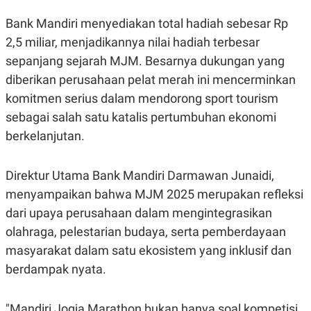
C
L
A
E
Bank Mandiri menyediakan total hadiah sebesar Rp
D
A
E
S
2,5 miliar, menjadikannya nilai hadiah terbesar
M
E
Y
.
sepanjang sejarah MJM. Besarnya dukungan yang
I
diberikan perusahaan pelat merah ini mencerminkan
D
komitmen serius dalam mendorong sport tourism
L
K
A
I
sebagai salah satu katalis pertumbuhan ekonomi
N
N
G
E
berkelanjutan.
G
R
A
J
N
A
Direktur Utama Bank Mandiri Darmawan Junaidi,
A
E
N
M
menyampaikan bahwa MJM 2025 merupakan refleksi
C
I
E
T
dari upaya perusahaan dalam mengintegrasikan
T
E
olahraga, pelestarian budaya, serta pemberdayaan
A
N
K
masyarakat dalam satu ekosistem yang inklusif dan
E
A
berdampak nyata.
P
D
A
V
P
E
E
R
"Mandiri Jogja Marathon bukan hanya soal kompetisi.