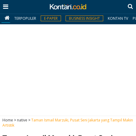
TERPOPULER
E-PAPER
BUSINESS INSIGHT
KONTAN TV
P
MY
KONTAN
Daftar
Masuk
BERITA
I
N
N
A
Home
>
native
>
Taman Ismail Marzuki, Pusat Seni Jakarta yang Tampil Makin
V
S
Artistik
E
I
S
O
T
N