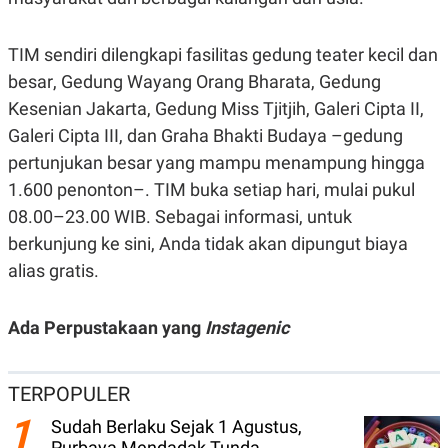
N
S
E
E
W
R
TIM sendiri dilengkapi fasilitas gedung teater kecil dan
S
E
besar, Gedung Wayang Orang Bharata, Gedung
S
M
E
O
Kesenian Jakarta, Gedung Miss Tjitjih, Galeri Cipta II,
T
N
U
I
Galeri Cipta III, dan Graha Bhakti Budaya –gedung
P
A
pertunjukan besar yang mampu menampung hingga
A
K
1.600 penonton–. TIM buka setiap hari, mulai pukul
D
I
V
L
08.00–23.00 WIB. Sebagai informasi, untuk
A
S
berkunjung ke sini, Anda tidak akan dipungut biaya
K
alias gratis.
O
R
P
O
Ada Perpustakaan yang
Instagenic
R
A
S
I
TERPOPULER
K
N
1
I
A
Sudah Berlaku Sejak 1 Agustus,
L
T
Purbaya Mendadak Tunda