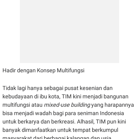
E
R
F
B
O
U
K
S
U
I
S
N
E
S
S
I
N
S
I
Hadir dengan Konsep Multifungsi
G
H
T
Tidak lagi hanya sebagai pusat kesenian dan
S
B
kebudayaan di ibu kota, TIM kini menjadi bangunan
T
E
O
L
multifungsi atau
mixed-use building
yang harapannya
C
A
K
N
bisa menjadi wadah bagi para seniman Indonesia
S
J
untuk berkarya dan berkreasi. Alhasil, TIM pun kini
E
A
T
O
banyak dimanfaatkan untuk tempat berkumpul
U
N
P
masyarakat dari berbagai kalangan dan usia.