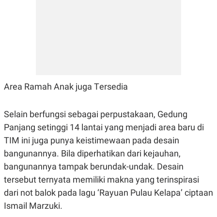
C
L
A
E
D
A
E
S
M
E
Y
.
I
D
L
K
A
I
N
N
Area Ramah Anak juga Tersedia
G
E
G
R
A
J
Selain berfungsi sebagai perpustakaan, Gedung
N
A
A
E
Panjang setinggi 14 lantai yang menjadi area baru di
N
M
C
I
TIM ini juga punya keistimewaan pada desain
E
T
bangunannya. Bila diperhatikan dari kejauhan,
T
E
A
N
bangunannya tampak berundak-undak. Desain
K
tersebut ternyata memiliki makna yang terinspirasi
E
A
P
D
dari not balok pada lagu ‘Rayuan Pulau Kelapa’ ciptaan
A
V
Ismail Marzuki.
P
E
E
R