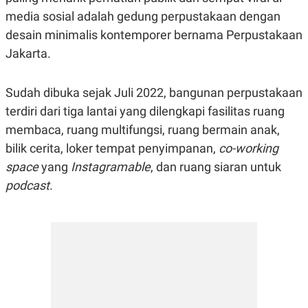
S
A
media sosial adalah gedung perpustakaan dengan
A
G
T
E
desain minimalis kontemporer bernama Perpustakaan
D
S
A
Jakarta.
T
A
K
L
Sudah dibuka sejak Juli 2022, bangunan perpustakaan
O
I
terdiri dari tiga lantai yang dilengkapi fasilitas ruang
N
P
T
S
membaca, ruang multifungsi, ruang bermain anak,
A
U
N
S
bilik cerita, loker tempat penyimpanan,
co-working
T
V
space
yang
Instagramable
, dan ruang siaran untuk
podcast
.
JARINGAN
K
P
O
R
N
E
T
S
A
S
N
R
A
E