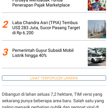
A
I
Penerapan Pajak Marketplace
S
V
K
E
E
M
2
E
Laba Chandra Asri (TPIA) Tembus
N
US$ 283 Juta, Sucor Pasang Target
T
di Rp 6.200
E
R
I
A
N
3
Pemerintah Guyur Subsidi Mobil
L
Listrik hingga 40%
E
S
T
A
R
I
LIHAT TERPOPULER LAINNYA
KANAL
Dibangun di lahan seluas 7,2 hektare, TIM versi yang
sekarang punya beberapa area baru. Salah satu yang
P
I
U
M
paling menarik perhatian publik dan sempat viral di