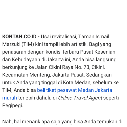
R
G
S
I
O
O
N
N
A
A
L
L
F
I
KONTAN.CO.ID -
Usai revitalisasi, Taman Ismail
N
Marzuki (TIM) kini tampil lebih artistik. Bagi yang
A
N
penasaran dengan kondisi terbaru Pusat Kesenian
C
E
dan Kebudayaan di Jakarta ini, Anda bisa langsung
Y
C
berkunjung ke Jalan Cikini Raya No. 73, Cikini,
A
A
Kecamatan Menteng, Jakarta Pusat. Sedangkan
N
R
G
I
untuk Anda yang tinggal di Kota Medan, sebelum ke
T
T
E
A
TIM, Anda bisa
beli tiket pesawat Medan Jakarta
R
H
murah
.
U
terlebih dahulu di
Online Travel Agent
seperti
.
Pegipegi.
.
K
L
E
I
Nah, hal menarik apa saja yang bisa Anda temukan di
S
F