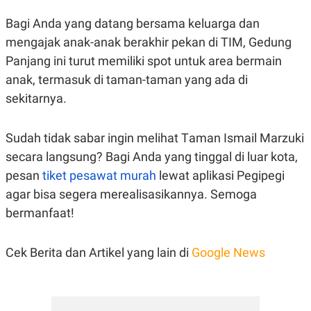
R
T
I
Bagi Anda yang datang bersama keluarga dan
S
I
mengajak anak-anak berakhir pekan di TIM, Gedung
N
Panjang ini turut memiliki spot untuk area bermain
G
anak, termasuk di taman-taman yang ada di
K
G
sekitarnya.
M
E
D
I
Sudah tidak sabar ingin melihat Taman Ismail Marzuki
A
secara langsung? Bagi Anda yang tinggal di luar kota,
.
I
pesan
tiket pesawat murah
lewat aplikasi Pegipegi
D
agar bisa segera merealisasikannya. Semoga
bermanfaat!
SITEMAP
PROFILE
TERM
OF
Cek Berita dan Artikel yang lain di
Google News
USE
PEDOMAN
PEMBERITAAN
SIBER
PRIVACY