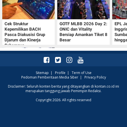
Cek Struktur
GOTF MLBB 2026 Day 2:
EPL J
Kepemilikan BACH
ONIC dan Vitality
Inggri
Pasca Diakusisi Grup
Bersiap Amankan Tiket 8
Sumba
Djarum dan Kinerja
Besar
hingg
Sahamnya
Sitemap
|
Profile
|
Term of Use
Pedoman Pemberitaan Media Siber
|
Privacy Policy
Oppo A7 Pro Max Rilis
Disclaimer: Seluruh konten berita yang ditayangkan di kontan.co.id ini
merupakan tanggung jawab Pemimpin Redaksi.
dengan Baterai 10.000
mAh, Terbesar
Copyright 2026. All rights reserved
Sepanjang Sejarah Oppo