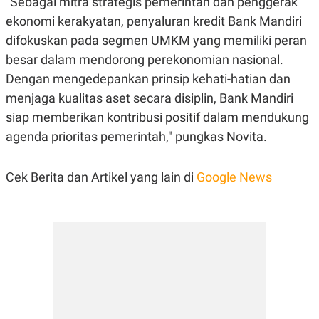
"Sebagai mitra strategis pemerintah dan penggerak
R
T
I
ekonomi kerakyatan, penyaluran kredit Bank Mandiri
S
difokuskan pada segmen UMKM yang memiliki peran
I
N
besar dalam mendorong perekonomian nasional.
G
Dengan mengedepankan prinsip kehati-hatian dan
K
G
menjaga kualitas aset secara disiplin, Bank Mandiri
M
siap memberikan kontribusi positif dalam mendukung
E
D
agenda prioritas pemerintah," pungkas Novita.
I
A
.
I
Cek Berita dan Artikel yang lain di
Google News
D
SITEMAP
PROFILE
TERM
OF
USE
PEDOMAN
PEMBERITAAN
SIBER
PRIVACY