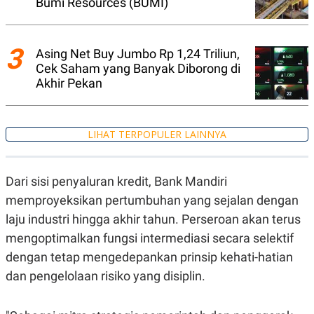
Bumi Resources (BUMI)
C
L
A
E
D
A
E
S
M
E
3
Asing Net Buy Jumbo Rp 1,24 Triliun,
Y
.
Cek Saham yang Banyak Diborong di
I
D
Akhir Pekan
L
K
A
I
N
N
G
E
LIHAT TERPOPULER LAINNYA
G
R
A
J
N
A
A
E
Dari sisi penyaluran kredit, Bank Mandiri
N
M
memproyeksikan pertumbuhan yang sejalan dengan
C
I
E
T
laju industri hingga akhir tahun. Perseroan akan terus
T
E
A
N
mengoptimalkan fungsi intermediasi secara selektif
K
dengan tetap mengedepankan prinsip kehati-hatian
E
A
dan pengelolaan risiko yang disiplin.
P
D
A
V
P
E
E
R