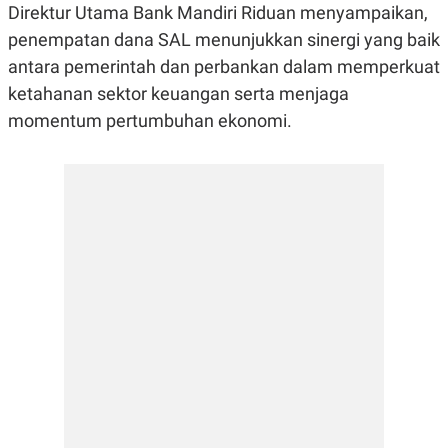
E
E
Direktur Utama Bank Mandiri Riduan menyampaikan,
H
S
A
T
penempatan dana SAL menunjukkan sinergi yang baik
T
Y
antara pemerintah dan perbankan dalam memperkuat
A
L
N
E
ketahanan sektor keuangan serta menjaga
E
A
momentum pertumbuhan ekonomi.
N
N
G
A
L
L
I
I
S
S
H
I
S
E
K
X
O
E
L
C
O
U
M
T
I
V
E
C
O
R
N