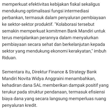
A
I
memperkuat efektivitas kebijakan fiskal sekaligus
S
V
K
E
mendukung optimalisasi fungsi intermediasi
E
perbankan, termasuk dalam penyaluran pembiayaan
M
E
ke sektor-sektor produktif. "Kolaborasi tersebut
N
T
semakin memperkuat komitmen Bank Mandiri untuk
E
terus menjalankan perannya dalam menyalurkan
R
I
pembiayaan secara sehat dan berkelanjutan kepada
A
N
sektor yang mendukung ekonomi kerakyatan," imbuh
L
Riduan.
E
S
T
Sementara itu, Direktur Finance & Strategy Bank
A
R
Mandiri Novita Widya Anggraini menambahkan,
I
kehadiran dana SAL memberikan dampak positif yang
terukur pada struktur pendanaan, termasuk efisiensi
KANAL
biaya dana yang secara langsung memperluas ruang
P
I
penyaluran kredit.
U
M