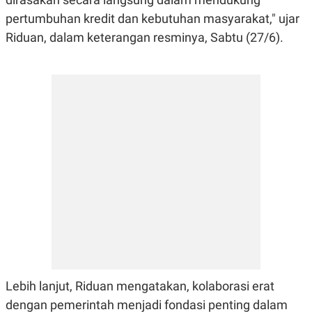
N
S
pertumbuhan kredit dan kebutuhan masyarakat," ujar
E
E
W
R
Riduan, dalam keterangan resminya, Sabtu (27/6).
S
E
S
M
E
O
T
N
U
I
P
A
A
K
D
I
V
L
A
S
K
O
R
P
O
R
A
S
I
K
N
Lebih lanjut, Riduan mengatakan, kolaborasi erat
I
A
dengan pemerintah menjadi fondasi penting dalam
L
T