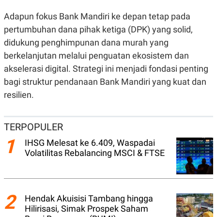
S
A
A
G
Adapun fokus Bank Mandiri ke depan tetap pada
T
E
D
S
pertumbuhan dana pihak ketiga (DPK) yang solid,
A
didukung penghimpunan dana murah yang
T
A
berkelanjutan melalui penguatan ekosistem dan
K
L
akselerasi digital. Strategi ini menjadi fondasi penting
O
I
N
P
bagi struktur pendanaan Bank Mandiri yang kuat dan
T
S
A
U
resilien.
N
S
T
V
TERPOPULER
1
IHSG Melesat ke 6.409, Waspadai
JARINGAN
Volatilitas Rebalancing MSCI & FTSE
K
P
O
R
N
E
T
S
2
A
S
Hendak Akuisisi Tambang hingga
N
R
Hilirisasi, Simak Prospek Saham
A
E