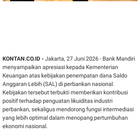
R
G
S
I
O
O
N
N
A
A
L
L
F
I
N
A
N
KONTAN.CO.ID -
Jakarta, 27 Juni 2026 - Bank Mandiri
C
E
menyampaikan apresiasi kepada Kementerian
Y
C
Keuangan atas kebijakan penempatan dana Saldo
A
A
N
R
Anggaran Lebih (SAL) di perbankan nasional.
G
I
Kebijakan tersebut terbukti memberikan kontribusi
T
T
E
A
positif terhadap penguatan likuiditas industri
R
H
.
U
perbankan, sekaligus mendorong fungsi intermediasi
.
yang lebih optimal dalam menopang pertumbuhan
.
K
L
ekonomi nasional.
E
I
S
F