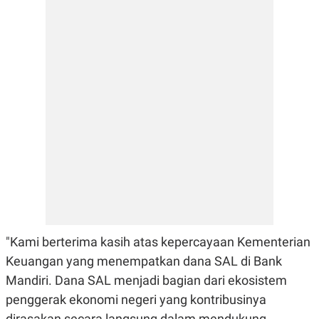
E
R
F
B
O
U
K
S
U
I
S
N
E
S
S
I
N
S
I
G
H
T
S
B
T
E
O
L
"Kami berterima kasih atas kepercayaan Kementerian
C
A
K
N
Keuangan yang menempatkan dana SAL di Bank
S
J
Mandiri. Dana SAL menjadi bagian dari ekosistem
E
A
T
O
penggerak ekonomi negeri yang kontribusinya
U
N
P
dirasakan secara langsung dalam mendukung