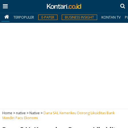
TERPOPULER
E-PAPER
BUSINESS INSIGHT
KONTAN TV
P
MY
KONTAN
Daftar
Masuk
BERITA
I
N
N
A
Home
>
native
>
Native
>
Dana SAL Kemenkeu Dorong Likuiditas Bank
V
S
Mandiri Pacu Ekonomi
E
I
S
O
T
N