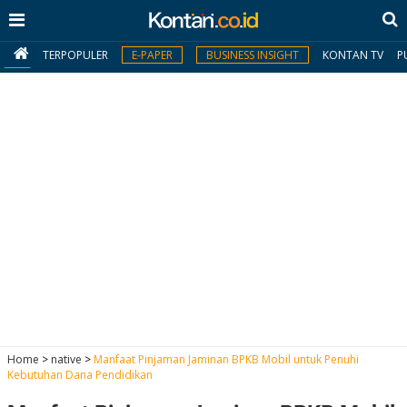
TERPOPULER
E-PAPER
BUSINESS INSIGHT
KONTAN TV
P
MY
KONTAN
Daftar
Masuk
BERITA
I
N
N
A
Home
>
native
>
Manfaat Pinjaman Jaminan BPKB Mobil untuk Penuhi
V
S
Kebutuhan Dana Pendidikan
E
I
S
O
T
N