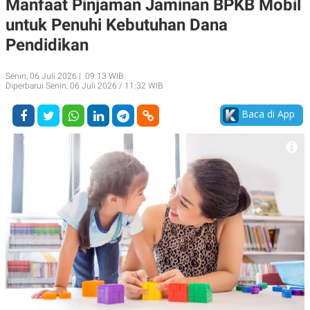
Manfaat Pinjaman Jaminan BPKB Mobil
A
A
untuk Penuhi Kebutuhan Dana
S
L
I
Pendidikan
K
I
E
N
U
D
Senin, 06 Juli 2026 | 09:13 WIB
A
U
Diperbarui Senin, 06 Juli 2026 / 11:32 WIB
N
S
G
T
Baca di App
A
R
N
I
P
I
E
N
L
T
U
E
A
R
N
N
G
A
U
S
S
I
A
O
H
N
A
A
L
P
R
E
E